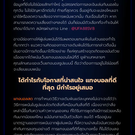
ข้อมูลที่ยิ่งไม่ใช่น้อยสักเท่าไหร่ อุปสรรคต่อการลงเงินเล่นกับบอลใน
ทุกวัน ไม่ใช่ปัญหาอีกต่อไป ท้ายที่สุดควร ขึ้นอยู่กับจะแปลงไหนเอา
มาใช้หรือลดความเสี่ยงจากการพนันพวกนั้น กับเงื่อนไขที่ว่า หาก
สามารถลดความเสี่ยงต่างๆลงได้ มันก็ย่อมมีตัวเลือกที่จะทำเงินให้
เกิดมาได้มาก สมัครผ่านทาง Line :
@UFA88SV8
อาจมีช่องทางให้ผู้เล่นพนันได้รับผลตอบแทนเพิ่มในส่วนของกำไร
ที่มากกว่า แนวความคิดของการวางเดิมพันได้รับการกล่าวถึงนั้น
มันอาจมีการเกิดขึ้นมาได้โดยง่าย ก็แค่คุณสร้างจุดเกิดของมันด้วย
เมื่ออยากได้พนันเว็บแทงบอลออนไลน์ที่ดี ยูฟ่าเบทหลายๆ
คุณลักษณะของเว็บแทงบอลรูปแบบนี้ ถือว่าต้องการอยู่ไม่ใช่น้อยที่
จะเลียนแบบพนัน
ได้กำไรกับโอกาสที่น่าสนใจ แทงบอลที่ดี
ที่สุด มีกำไรอยู่เสมอ
แทงบอลสด
การกำหนดวิธีวางเดิมพันแต่ละบุคคลไม่เจาะจงได้ว่า
วิธีการพนันในรูปแบบใดเกิดสิ่งที่เหมือนกับสิ่งที่ดี เนื่องจากว่าสิ่ง
เหล่านี้ขึ้นกับความห้าวหาญของคน ที่ได้รับการพูดถึงมีการช่วยเหลือ
กันมากน้อยแค่ไหน แม้มันกลายเป็นตัวเลือก ชนะได้ หรืออยู่บน
มาตรฐานของการพนันจากผู้เล่นพนัน ที่มีความน่าสนใจมันควรจะคุ้ม
ค่ากับการลงทุนอย่างดี การแทงบอลที่ดีที่สุดบางครั้ง ก็ไม่ได้จบลง
ง่ายๆ แค่เพียงการมองหา ช่องทางชนะมันจำเป็นการเลือกลงทุน ที่