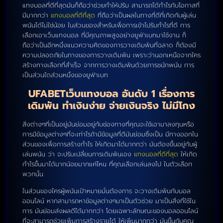
แทงบอลที่ดีที่สุดมันก็ถือว่าช่วยทำให้ปรับ สามารถได้กำไรกับโอกาสที่
มีมากกว่า
แทงบอลที่ดีที่สุด
ที่ถือว่าเป็นผลในทางที่ดีที่เกิดกับผู้เล่น
พนันได้ไม่ใช่น้อย ในส่วนของสำหรับเพื่อการเข้าไปรับกำไรที่ดี การ
เลือกเอาเว็บแทงบอล ที่มีคุณภาพสูงอย่างยูฟ่าเบทมาใช้งาน ก็
ถือว่าเป็นอีกหนึ่งแนวความคิดของการวางเดิมพันที่ฉลาด ก็ต้องมี
ความปลอดภัยในทางของการวางเดิมพัน เพราะว่านอกเหนือจากใคร
สร้างทางเลือกที่สำเร็จ จากการวางเดิมพันด้วยการชนักพนัน การ
เป็นส่วนใดส่วนหนึ่งของยูฟ่าเบท
UFABETเว็บแทงบอล อันดับ 1 เรื่องการ
เดิมพัน ทำเงินง่าย จ่ายเงินจริง ไม่มีโกง
สิ่งต่างๆที่เป็นอยู่มันย่อมอยู่กับช่องทางที่คุณจะใช้เอามาลงทุนหรือ
การมีข้อมูลต่างๆที่จะเท่าไรถ้ามีข้อมูลที่ดีมันย่อมซึ่งเป็น มีทางออกใน
ส่วนของเพื่อการสร้างกำไร ให้เกิดมาได้มากกว่า มันต้องขึ้นอยู่กับผู้
เล่นพนัน ว่า จะปรับเปลี่ยนการเดิมพันเอง
แทงบอลที่ดีที่สุด
ให้เกิด
กำไรขึ้นมาได้มากน้อยมากแค่ไหน ที่คุณเลือกเล่นลงไป ในตัวเลือก
พวกนั้น
ในส่วนของใครผู้พนันเป้าหมายมั่นต้องการ จะวางเดิมพันกับบอล
ออนไลน์ หากสามารถหาข้อมูลต่างๆมาเป็นตัวช่วย มาเป็นสิ่งที่ใช้ใน
การ มันย่อมส่งผลดีได้มากกว่า โดยเฉพาะลักษณะของบอลออนไลน์
ที่จะสามารถช่วยเพิ่มการสร้างรายได้ ให้เพิ่มมากกว่า มันขึ้นกับคุณ