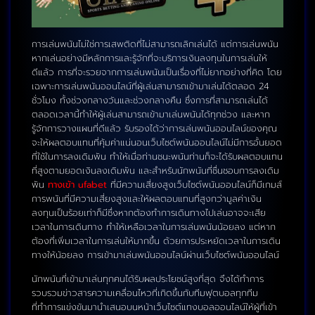
การเล่นพนันไม่ใช่การเสพติดที่ไม่สามารถเลิกเล่นได้ แต่การเล่นพนัน
หากเล่นอย่างมีหลักการและรู้จักที่จะบริการเงินลงทุนในการเล่นให้
ดีแล้ว การที่จะรวยจากการเล่นพนันเป็นเรื่องที่ไม่ยากอย่างที่คิด โดย
เฉพาะการเล่นพนันออนไลน์ที่ผู้เล่นสามารถเข้ามาเล่นได้ตลอด 24
ชั่วโมง ทั้งช่วงกลางวันและช่วงกลางคืน ซึ่งการที่สามารถเล่นได้
ตลอดเวลานี้ทำให้ผู้เล่นสามารถเข้ามาเล่นพนันได้ทุกช่วง และหาก
รู้จักการวางแผนที่ดีแล้ว รับรองได้ว่าการเล่นพนันออนไลน์ของคุณ
จะให้ผลตอบแทนที่คุ้มค่าแน่นอนเว็บไซต์พนันออนไลน์ไม่มีการอั้นยอด
ที่ใช้ในการลงเดิมพัน ทำให้เมื่อท่านชนะพนันท่านก็จะได้รับผลตอบแทน
ที่สูงตามยอดเงินลงเดิมพัน และสำหรับนักพนันที่ชื่นชอบการลงเดิม
พัน
ทางเข้า ufabet
ที่มีความเสี่ยงสูงเว็บไซต์พนันออนไลน์ก็มีเกมส์
การพนันที่มีความเสี่ยงสูงและให้ผลตอบแทนที่สูงกว่ามูลค่าเงิน
ลงทุนเป็นร้อยเท่าก็มีซึ่งหากต้องทำการเดินทางไปเล่นอาจจะเสีย
เวลาในการเดินทาง ทำให้เหลือเวลาในการเล่นพนันน้อยลง แต่หาก
ต้องที่เพิ่มเวลาในการเล่นให้มากขึ้น ด้วยการประหยัดเวลาในการเดิน
ทางให้น้อยลง การเข้ามาเล่นพนันออนไลน์ผ่านเว็บไซต์พนันออนไลน์
นักพนันที่เข้ามาเล่นทุกคนได้รับผลประโยชน์สูงที่สุด จึงได้ทำการ
รวบรวมข่าวสารความเคลื่อนไหวที่เกิดขึ้นกับทีมฟุตบอลทุกทีม
ที่ทำการแข่งขันมานำเสนอบนหน้าเว็บไซต์แทงบอลออนไลน์ให้ผู้ที่เข้า