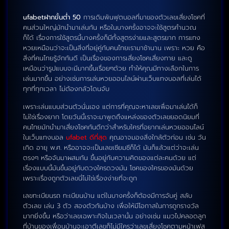
ufabetฝากขั้นต่ํา 50
การเดิมพันฟุตบอลที่มาของตัวเลขเสี่ยงโชคที่
คนส่วนใหญ่มักนำมาเล่นกัน หรือในบางครั้งอาจจะใช้สูตรคำนวณ
ก็ได้ เรื่องการใช้สูตรนี้บางครั้งก็มีทั้งสูตรง่ายและสูตรยาก การแทง
หวยเหมือนว่าจะเป็นสิ่งที่อยุ่คู่กับคนไทยเรามาช้านาน เพราะ หวย คือ
สิ่งที่คนไทยรู้จักกันดี เป็นเรื่องของการเสี่ยงโชคเสี่ยงทาย และดู
เหมือนว่ารูปแบบจะมีมากขึ้นเรื่อยๆด้วย ทำให้คุณมีทางเลือกในการ
เล่นมากขึ้น อย่างเช่นการเล่นหวยออนไลน์ผ่านเว็บแทงบอลที่เล่นได้
ทุกที่ทุกเวลา ไม่ต้องกลัวโดนจับ
เพราะเล่นแบบส่วนตัวนั่นเอง แต่การที่คุณจะหาเลขเพื่อมาเล่นได้ก็
ไม่ใช่เรื่องยาก โดยวันนี้เราจะมาพูดถึงแหล่งของตัวเลขยอดนิยมที่
คนไทยมักนำมาเสี่ยงโชคกันดีกว่าสำหรับใครที่อยากเล่นหวยออนไลน์
ในเว็บแทงบอล
ufabet ดีที่สุด
คุณอาจมองสิ่งใกล้ตัวก่อน เช่น วัน
เกิด อายุ พ.ศ. หรืออาจจะเป็นเลขเซียมซีก็ได้ มันก็แล้วแต่ว่าจะเล่น
ตรงๆ หรือจับมาผสมกัน ขึ้นอยู่กับความคิดของแต่ละคนด้วย แต่
เรื่องแบบนี้มันขึ้นอยู่กับดวงใครดวงมัน โชคของใครของมันด้วย
เพราะเรื่องถูกตัวเลขนี่ไม่ใช่เรื่องง่ายที่จะถูก
เลขทะเบียนรถ ทะเบียนบ้าน แต่ในบางครั้งก็ต้องมีการจับคู่ สลับ
ตัวเลข เล่น 3 ตัว สองตัวกันบ้าง เพื่อให้มีโอกาสในการถูกรางวัล
มากยิ่งขึ้น หรือว่าเลขเฉพาะกิจในเวลานั้น อย่างเช่น แมวไปคลอดลูก
ที่บ้านของเพื่อนบ้านจะเอาตีเลขก็ไม่มีใครว่าเลขเสี่ยงโชคตามหน้าเฟส