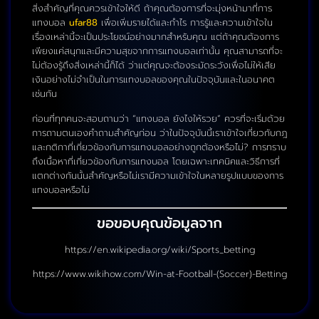
สิ่งสำคัญที่คุณควรเข้าใจให้ดี ถ้าคุณต้องการที่จะมุ่งหน้ามาที่การ
แทงบอล
ufar88
เพื่อเพิ่มรายได้และกำไร การรู้และความเข้าใจใน
เรื่องเหล่านี้จะเป็นประโยชน์อย่างมากสำหรับคุณ แต่ถ้าคุณต้องการ
เพียงแค่สนุกและมีความสุขจากการแทงบอลเท่านั้น คุณสามารถที่จะ
ไม่ต้องรู้ถึงสิ่งเหล่านี้ก็ได้ ว่าแต่คุณจะต้องระมัดระวังเพื่อไม่ให้เสีย
เงินอย่างไม่จำเป็นในการแทงบอลของคุณในปัจจุบันและในอนาคต
เช่นกัน
ก่อนที่ทุกคนจะสอบถามว่า “แทงบอล ยังไงให้รวย” ควรที่จะเริ่มด้วย
การถามตนเองคำถามสำคัญก่อน ว่าในปัจจุบันนี้เราเข้าใจเกี่ยวกับกฎ
และกติกาที่เกี่ยวข้องกับการแทงบอลอย่างถูกต้องหรือไม่? การทราบ
ถึงเนื้อหาที่เกี่ยวข้องกับการแทงบอล โดยเฉพาะเทคนิคและวิธีการที่
แตกต่างกันนั้นสำคัญหรือไม่เรามีความเข้าใจในหลายรูปแบบของการ
แทงบอลหรือไม่
ขอขอบคุณข้อมูลจาก
https://en.wikipedia.org/wiki/Sports_betting
https://www.wikihow.com/Win-at-Football-(Soccer)-Betting