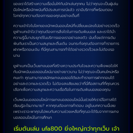
ของเราได้สร้างความเชื่อมั่นให้กับนักเล่นทุกคน ไม่ว่าคุณจะเป็นผู้เล่น
มือใหม่หรือนักพนันที่มีประสบการณ์แล้ว เรามีบริการที่พร้อมตอบ
โจทย์ทุกความต้องการของคุณอย่างเต็มที่
ความเข้าใจในโลกของนักพนันออนไลน์ที่เปลี่ยนแปลงไปอย่างรวดเร็ว
ยูฟ่าเบทเข้าใจว่าคุณต้องการสิ่งใดในการเดิมพันบอล และเราได้นำ
ความรู้นี้มาประยุกต์ในบริการของเราอย่างลงตัว นับตั้งแต่การเดิม
พันกับเราเป็นความสนุกและตื่นเต้น จนกระทั่งคุณต้องการทำรายการ
ฝากหรือถอนเงิน ที่นี่คุณสามารถทำได้อย่างรวดเร็วและไม่ต้องรอ
นาน
ยูฟ่าเบทเป็นเว็บแทงบอลที่สร้างความประทับใจและความพึงพอใจให้
กับนักพนันบอลออนไลน์มาอย่างยาวนาน ไม่ว่าคุณจะเป็นคนใหม่หรือ
คนเก่า คุณสามารถสมัครแทงบอลออโต้และทำรายการฝากถอนได้
อย่างสะดวกและรวดเร็ว ไม่ต้องสงสัยเลยว่าที่นี่คือสถานที่ที่คุณควร
เลือกเพื่อความสนุกและความเชื่อถือในการเดิมพันบอลของคุณ
เว็บพนันบอลออนไลน์การแทงบอลออนไลน์นั้นช่วยให้เรามีโอกาสได้
เรียนรู้อะไรมากมาย? หากคุณต้องการคำตอบ อยู่ในบทความนี้เลย
เพราะเราจะพาคุณไปพบกับความช่วยเหลือที่คุณจะได้รับจากการแทง
บอลออนไลน์ในการศึกษา
เริ่มต้นเล่น ufa800 ยิ่งใหญ่กว่าทุกเว็บ เจ้า