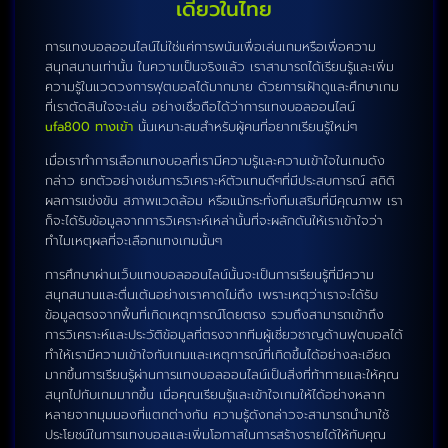
เดียวในไทย
การแทงบอลออนไลน์ไม่ใช่แค่การพนันเพื่อเล่นเกมหรือเพื่อความ
สนุกสนานเท่านั้น ในความเป็นจริงแล้ว เราสามารถได้เรียนรู้และเพิ่ม
ความรู้ในแวดวงการฟุตบอลได้มากมาย ด้วยการเฝ้าดูและศึกษาเกม
ที่เราตัดสินใจจะเล่น อย่างเชื่อถือได้ว่าการแทงบอลออนไลน์
ufa800 ทางเข้า
นั้นเหมาะสมสำหรับผู้คนที่อยากเรียนรู้ใหม่ๆ
เมื่อเราทำการเลือกแทงบอลที่เรามีความรู้และความเข้าใจในเกมดัง
กล่าว ยกตัวอย่างเช่นการวิเคราะห์ตัวแทนดีๆที่มีประสบการณ์ สถิติ
ผลการแข่งขัน สภาพแวดล้อม หรือแม้กระทั่งทีมเสริมที่มีคุณภาพ เรา
ก็จะได้รับข้อมูลจากการวิเคราะห์เหล่านั้นที่จะผลักดันให้เราเข้าใจว่า
ทำไมเหตุผลที่จะเลือกแทงเกมนั้นๆ
การศึกษาผ่านเว็บแทงบอลออนไลน์นั้นจะเป็นการเรียนรู้ที่มีความ
สนุกสนานและตื่นเต้นอย่างเราคาดไม่ถึง เพราะเหตุว่าเราจะได้รับ
ข้อมูลตรงจากพื้นที่เกิดเหตุการณ์โดยตรง รวมถึงสามารถเข้าถึง
การวิเคราะห์และประวัติข้อมูลที่ตรงจากทีมผู้เชี่ยวชาญด้านฟุตบอลได้
ทำให้เรามีความเข้าใจกับเกมและเหตุการณ์ที่เกิดขึ้นได้อย่างละเอียด
มากขึ้นการเรียนรู้ผ่านการแทงบอลออนไลน์เป็นสิ่งที่ท้าทายและให้คุณ
สนุกไปกับเกมมากขึ้น เมื่อคุณเรียนรู้และเข้าใจเกมให้ได้อย่างหลาก
หลายจากมุมมองที่แตกต่างกัน ความรู้ดังกล่าวจะสามารถนำมาใช้
ประโยชน์ในการแทงบอลและเพิ่มโอกาสในการสร้างรายได้ให้กับคุณ