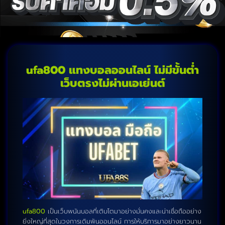
ufa800 แทงบอลออนไลน์ ไม่มีขั้นต่ำ
เว็บตรงไม่ผ่านเอเย่นต์
ufa800
เป็นเว็บพนันบอลที่เติบโตมาอย่างมั่นคงและน่าเชื่อถืออย่าง
ยิ่งใหญ่ที่สุดในวงการเดิมพันออนไลน์ การให้บริการมาอย่างยาวนาน