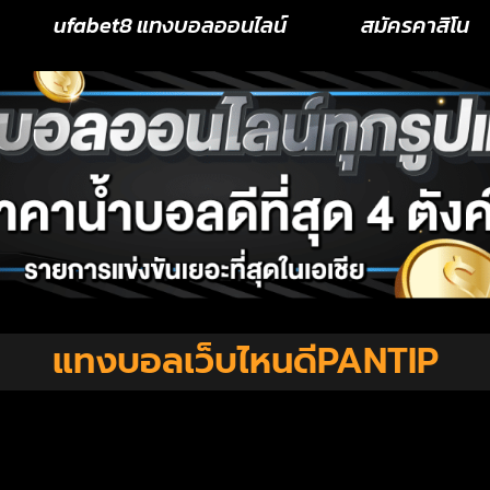
ufabet8 แทงบอลออนไลน์
สมัครคาสิโน
แทงบอลเว็บไหนดีPANTIP