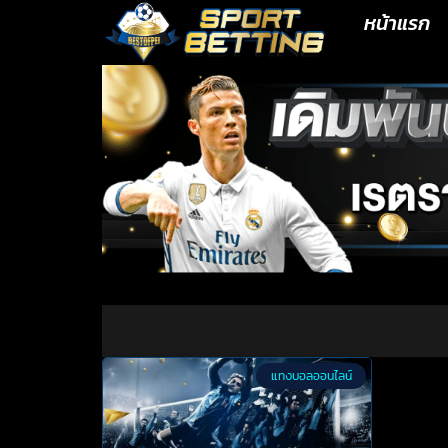
หน้าแรก
แทงบอลออนไลน์