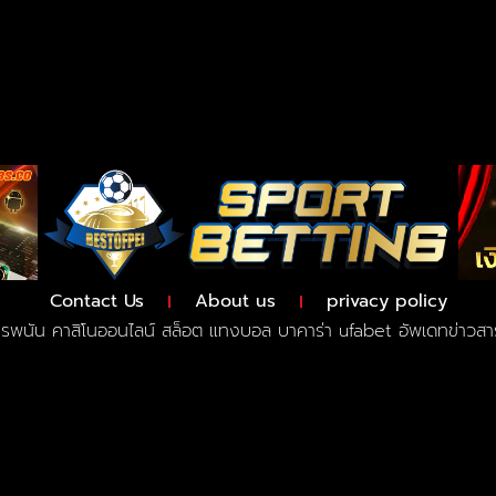
Contact Us
About us
privacy policy
รพนัน คาสิโนออนไลน์ สล็อต แทงบอล
บาคาร่า ufabet
อัพเดทข่าวสาร