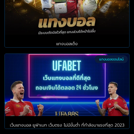
แทงบอลเต็ง
แทงบอลออนไลน์
เว็บแทงบอล ยูฟ่าเบท เว็บตรง ไม่มีขั้นต่ำ ที่กำลังมาแรงที่สุด 2023