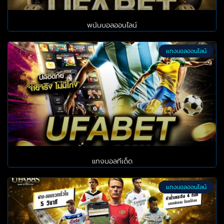
พนันบอลออนไลน์
แทงบอลออนไลน์
แทงบอลทีเด็ด
แทงบอลออนไลน์