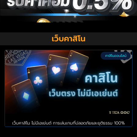
เว็บคาสิโน
คาสิโนออนไลน์
เว็บคาสิโน ไม่มีเอเย่นต์ การเล่นเกมที่ปลอดภัยและยุติธรรม 100%