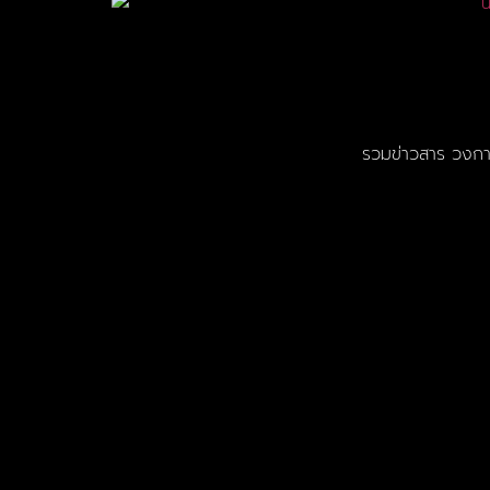
รวมข่าวสาร วงกา