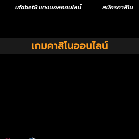
ufabet8 แทงบอลออนไลน์
สมัครคาสิโน
เกมคาสิโนออนไลน์