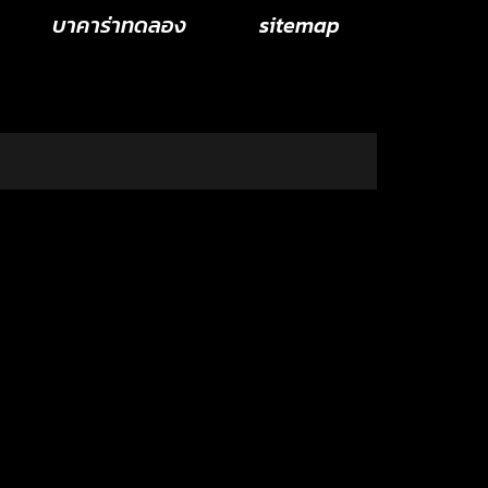
บาคาร่าทดลอง
sitemap