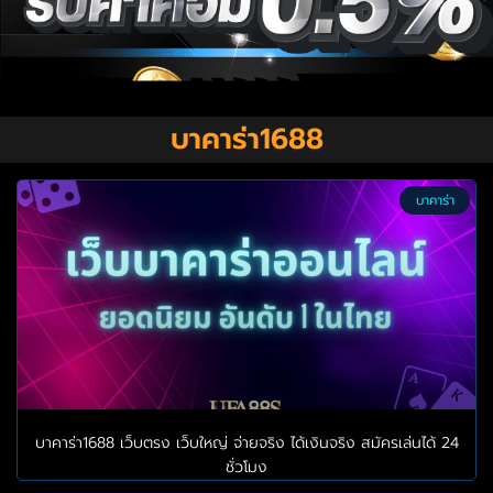
บาคาร่า1688
บาคาร่า
บาคาร่า1688 เว็บตรง เว็บใหญ่ จ่ายจริง ได้เงินจริง สมัครเล่นได้ 24
ชั่วโมง