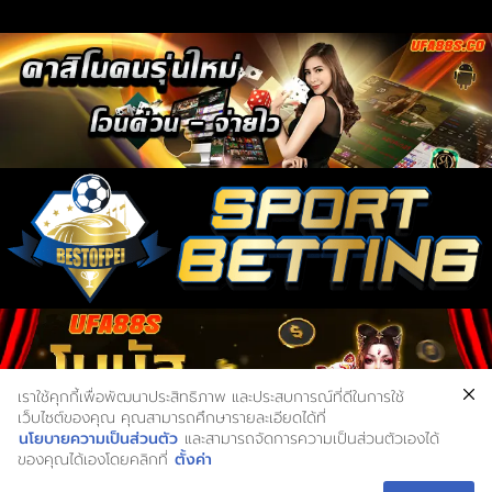
เราใช้คุกกี้เพื่อพัฒนาประสิทธิภาพ และประสบการณ์ที่ดีในการใช้
เว็บไซต์ของคุณ คุณสามารถศึกษารายละเอียดได้ที่
นโยบายความเป็นส่วนตัว
และสามารถจัดการความเป็นส่วนตัวเองได้
ของคุณได้เองโดยคลิกที่
ตั้งค่า
Contact Us
About us
privacy policy
รวมข่าวสาร วงการพนัน คาสิโนออนไลน์ สล็อต แทงบอล
บาคาร่า ufabet
อัพเดท