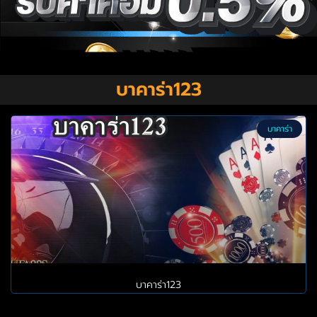
บาคาร่า123
บาคาร่า
บาคาร่า123