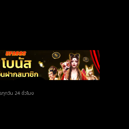
ทุกวัน 24 ชั่วโมง