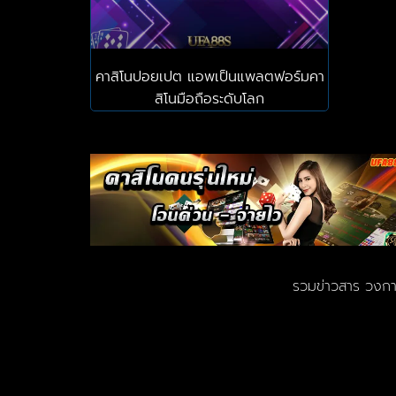
คาสิโนปอยเปต แอพเป็นแพลตฟอร์มคา
สิโนมือถือระดับโลก
รวมข่าวสาร วงกา