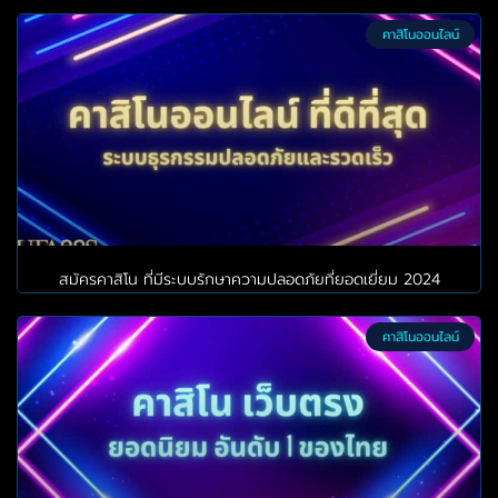
คาสิโนออนไลน์
สมัครคาสิโน ที่มีระบบรักษาความปลอดภัยที่ยอดเยี่ยม 2024
คาสิโนออนไลน์