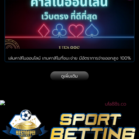
เล่นคาสิโนออนไลน์ เกมคาสิโนที่ชนะง่าย มีอัตราการจ่ายออกสูง 100%
ดูเพิ่มเติม