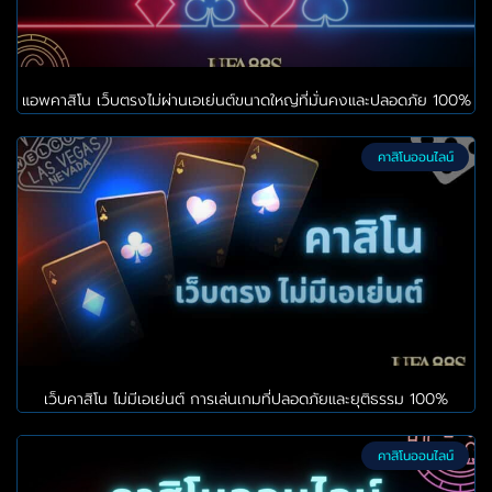
แอพคาสิโน เว็บตรงไม่ผ่านเอเย่นต์ขนาดใหญ่ที่มั่นคงและปลอดภัย 100%
คาสิโนออนไลน์
เว็บคาสิโน ไม่มีเอเย่นต์ การเล่นเกมที่ปลอดภัยและยุติธรรม 100%
คาสิโนออนไลน์