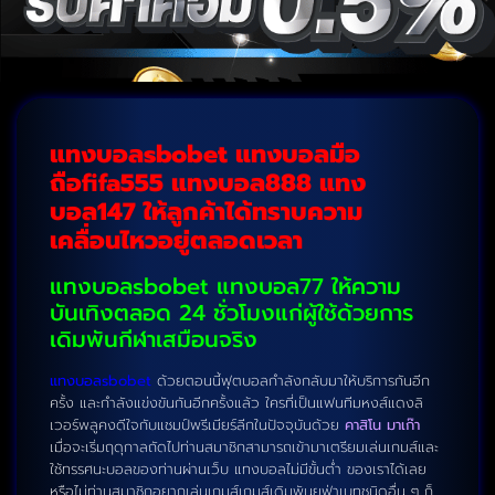
แทงบอลsbobet แทงบอลมือ
ถือfifa555 แทงบอล888 แทง
บอล147 ให้ลูกค้าได้ทราบความ
เคลื่อนไหวอยู่ตลอดเวลา
แทงบอลsbobet แทงบอล77 ให้ความ
บันเทิงตลอด 24 ชั่วโมงแก่ผู้ใช้ด้วยการ
เดิมพันกีฬาเสมือนจริง
แทงบอลsbobet
ด้วยตอนนี้ฟุตบอลกำลังกลับมาให้บริการกันอีก
ครั้ง และกำลังแข่งขันกันอีกครั้งแล้ว ใครที่เป็นแฟนทีมหงส์แดงลิ
เวอร์พลูคงดีใจกับแชมป์พรีเมียร์ลีกในปัจจุบันด้วย
คาสิโน มาเก๊า
เมื่อจะเริ่มฤดุกาลถัดไปท่านสมาชิกสามารถเข้ามาเตรียมเล่นเกมส์และ
ใช้ทรรศนะบอลของท่านผ่านเว็บ แทงบอลไม่มีขั้นต่ำ ของเราได้เลย
หรือไม่ท่านสมาชิกอยากเล่นเกมส์เกมส์เดิมพันยูฟ่าเบทชนิดอื่น ๆ ก็