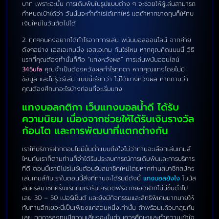
บาท เพราะฉะนั้น การเดิมพันในรูปแบบต่าง ๆ จะช่วยให้ผู้เล่นสามารถ
กำหนดเป้าได้ว่า วันนั้นจะทำกำไรได้เท่าไหร่ แต่ถ้าหากขาดทุนก็ให้ทบ
เงินใหม่ในวันถัดไปได้
2. ทุกๆคนคงอยากได้กำไรจากการเล่น พนันบอลออนไลน์ จากค่าย
ดังๆอย่าง เอสเอเกมมิ่ง เอสเอเกม กันใช่ไหม หากคุณคิดแบบนี้ วิธี
แรกที่คุณต้องทำนั้นก็คือ “แทงหวังผล” การเล่นพนันออนไลน์
345ufa
คุณจำเป็นต้องหวังผลกำไรทุกตา หากคุณแทงโดยไม่มี
ข้อมูล และไม่รู้วิธีเล่น แบบนี้เรียกว่า ไม่ได้แทงหวังผล หากถามว่า
คุณต้องศึกษาอะไรบ้างก่อนที่จะเริ่มแทง
แทงบอลกติกา เว็บแทงบอลน้ำดี ได้รับ
ความนิยม เนื่องจากช่วยให้ได้รับเงินรางวัล
ก้อนโต และการพัฒนาที่แตกต่างกัน
เราให้บริการฝากถอนไม่มีขั้นต่ำแบบถึงใจไม่ว่าท่านจะเลือกเล่นเกมส์
ไหนกับเราก็ตามท่านก็จำได้รับประสบการณ์การเดิมพันและการบริการ
ที่ดี ตอนนี้เรามีโปรโมชั่นต้อนรับสมาชิกใหม่โดยหากท่านสมาชิกสมัคร
เล่นเกมส์กับเราในตอนนี้สิ่งที่ท่านจะได้รับมีดังนี้
แทงบอลยังไง
โบนัส
สมัครสมาชิกครั้งแรกกับเรารับเครดิตฟรีจากยอดฝากไม่มีขั้นต่ำไป
เลย 30 – 50 เปอร์เซ็นต์ และยังมีกิจกรรมและสิทธิพิเศษมากมายให้
กับท่านอีกเยอะนี่เป็นเพียงแค่ส่วนหนึ่งเท่านั้น ถ้าพร้อมแล้วมาลุยกัน
เลย ทุกการลงทุนมีความเสี่ยงฉะนั้นท่านควรศึกษาและทำความเข้าใจ