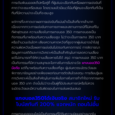
การเดิมพันบอลสเต็ปหรือคู่คี่ ที่ผู้เล่นจะเลือกทีมหรือผลการแข่งขันที่
คาดว่าจะชนะหรือเสมอ โดยรวมแล้วมีแนวโน้มที่ผู้คนจะเลือกทีมที่เป็น
ทีมที่มีความน่าจะเป็นที่จะชนะสูง
แต่การที่จะคาดเดาผลการแข่งขันที่แม่นยำเป็นสิ่งที่ยากลำบาก
เนื่องจากภาวะการแข่งขันทางกายภาพและสถานการณ์ที่ไม่คงที่ใน
กีฬาฟุตบอล ความเสี่ยงในการแทงบอล 350: การแทงบอลเป็น
กิจกรรมที่มาพร้อมกับความเสี่ยงสูง ไม่ว่าจะเป็นการแทง 350 บาท
หรือจำนวนเงินใดๆ เสียงความคาดหวังที่สูงจากผู้เล่นอาจนำไปสู่
ความผิดหวังเมื่อผลการแข่งขันไม่ตรงกับคาดการณ์ การพิจารณา
ข้อมูลทางสถิติและการวิเคราะห์เป็นสิ่งสำคัญในการลดความเสี่ยง
แต่ไม่สามารถทำให้ความเสี่ยงหายไปได้ สรุป: การแทงบอล 350 บาท
เป็นกิจกรรมที่มีความสนุกและโอกาสในการรับรางวัล
แทงบอล350
มือถือ
แต่ก็มาพร้อมกับความเสี่ยงที่สูง ผู้เล่นควรระมัดระวังและ
พิจารณาข้อมูลอย่างเพียงพอก่อนการตัดสินใจลงทุน การเรียนรู้และ
การวิเคราะห์เป็นสิ่งสำคัญในการเพิ่มโอกาสในการทำกำไรจากการแทง
บอล 350 บาท ดังนั้นไม่ว่าจะเป็นผู้ที่มีประสบการณ์หรือไม่ควร
ระมัดระวังและมีความรับผิดชอบในการเล่นพนันเสมอ
แทงบอล350ได้เงินจริง
สมาชิกใหม่ รับ
โบนัสทันที 200% แจกหนัก ถอนไม่อั้น
การแทงบอลออนไลน์เป็นกิจกรรมที่ได้รับความนิยมอย่างมากใน