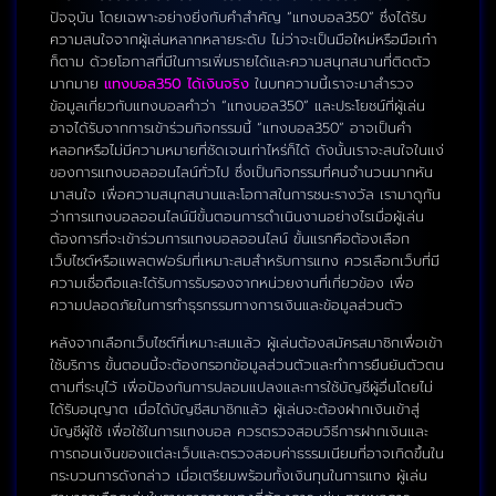
ปัจจุบัน โดยเฉพาะอย่างยิ่งกับคำสำคัญ “แทงบอล350” ซึ่งได้รับ
ความสนใจจากผู้เล่นหลากหลายระดับ ไม่ว่าจะเป็นมือใหม่หรือมือเก๋า
ก็ตาม ด้วยโอกาสที่มีในการเพิ่มรายได้และความสนุกสนานที่ติดตัว
มากมาย
แทงบอล350 ได้เงินจริง
ในบทความนี้เราจะมาสำรวจ
ข้อมูลเกี่ยวกับแทงบอลคำว่า “แทงบอล350” และประโยชน์ที่ผู้เล่น
อาจได้รับจากการเข้าร่วมกิจกรรมนี้ “แทงบอล350” อาจเป็นคำ
หลอกหรือไม่มีความหมายที่ชัดเจนเท่าไหร่ก็ได้ ดังนั้นเราจะสนใจในแง่
ของการแทงบอลออนไลน์ทั่วไป ซึ่งเป็นกิจกรรมที่คนจำนวนมากหัน
มาสนใจ เพื่อความสนุกสนานและโอกาสในการชนะรางวัล เรามาดูกัน
ว่าการแทงบอลออนไลน์มีขั้นตอนการดำเนินงานอย่างไรเมื่อผู้เล่น
ต้องการที่จะเข้าร่วมการแทงบอลออนไลน์ ขั้นแรกคือต้องเลือก
เว็บไซต์หรือแพลตฟอร์มที่เหมาะสมสำหรับการแทง ควรเลือกเว็บที่มี
ความเชื่อถือและได้รับการรับรองจากหน่วยงานที่เกี่ยวข้อง เพื่อ
ความปลอดภัยในการทำธุรกรรมทางการเงินและข้อมูลส่วนตัว
หลังจากเลือกเว็บไซต์ที่เหมาะสมแล้ว ผู้เล่นต้องสมัครสมาชิกเพื่อเข้า
ใช้บริการ ขั้นตอนนี้จะต้องกรอกข้อมูลส่วนตัวและทำการยืนยันตัวตน
ตามที่ระบุไว้ เพื่อป้องกันการปลอมแปลงและการใช้บัญชีผู้อื่นโดยไม่
ได้รับอนุญาต เมื่อได้บัญชีสมาชิกแล้ว ผู้เล่นจะต้องฝากเงินเข้าสู่
บัญชีผู้ใช้ เพื่อใช้ในการแทงบอล ควรตรวจสอบวิธีการฝากเงินและ
การถอนเงินของแต่ละเว็บและตรวจสอบค่าธรรมเนียมที่อาจเกิดขึ้นใน
กระบวนการดังกล่าว เมื่อเตรียมพร้อมทั้งเงินทุนในการแทง ผู้เล่น