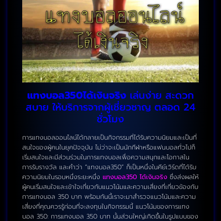
แทงบอล350ได้เงินจริง
เล่นง่าย สะดวก
สบาย ให้บริการจากผู้เชี่ยวชาญ ตลอด 24
ชั่วโมง
การแทงบอลออนไลน์ได้กลายเป็นกิจกรรมที่ได้รับความนิยมและเป็นที่
สนใจของผู้คนในยุคปัจจุบัน ไม่ว่าจะเป็นนักกีฬาหรือแฟนบอลทั่วไปก็
เริ่มสนใจและมีส่วนร่วมในการแทงบอลเพื่อความสนุกและโอกาสใน
การรับรางวัล และคำว่า “แทงบอล350” ก็เป็นหนึ่งในคีย์เวิร์ดที่ได้รับ
ความนิยมในรอบหนึ่งระยะหนึ่ง
แทงบอล350 ได้เงินจริง
ซึ่งส่งผลให้
ผู้คนเริ่มสนใจและเข้าใจเกี่ยวกับแนวโน้มและความเสี่ยงที่เกี่ยวข้องกับ
การแทงบอล 350 บาท พร้อมกันนี้เราจะมาสำรวจแนวโน้มและความ
เสี่ยงที่คุณควรรู้ก่อนที่จะลงทุนในกิจกรรมนี้ แนวโน้มของการแทง
บอล 350: การแทงบอล 350 บาท นั้นส่วนใหญ่เกิดขึ้นในรูปแบบของ