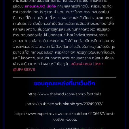
สามารถเลือกเล่นในรายการการแทงที่ต้องการ เช่น ทายผลการ
แข่งขัน
แทงบอล350 มือถือ
ทายผลสกอร์ที่เกิดขึ้น หรือแม้กระทั่ง
ทายเวลาที่จะเกิดประตูแรก เป็นต้น อย่างไรก็ดี การแทงบอลเป็น
กิจกรรมที่มีความเสี่ยง เนื่องจากผลการแข่งขันมีผลต่อผลแทงของ
คุณโดยตรง ดังนั้นควรคำนึงถึงการจัดการเงินอย่างรอบคอบ เพื่อ
หลีกเลี่ยงความเสี่ยงในการสูญเสียเงินทุนที่คาดหวังไว้ สรุปแล้ว
การแทงบอลออนไลน์เป็นกิจกรรมที่น่าสนใจที่สามารถเพิ่มความ
สนุกสนานและโอกาสในการชนะรางวัลได้ แต่ต้องมีการศึกษาและการ
วางแผนอย่างรอบคอบ เพื่อป้องกันความเสี่ยงในการสูญเสียเงินทุน
อย่างไรก็ดี “แทงบอล350” หรือคำว่าใดๆ ควรถูกใช้ในบริบทที่ชัดเจน
และไม่เกิดความสับสนกับกิจกรรมการแทงบอลจริงๆ ที่ผู้คนสนใจและ
เข้าร่วมกันอย่างกว้างขวางในปัจจุบัน
สมัครผ่านทาง Line :
@UFA88SV8
ขอบคุณแหล่งที่มาเว็บดีๆ
https://www.thehindu.com/sport/football/
https://pubmed.ncbi.nlm.nih.gov/23249092/
https://www.expertreviews.co.uk/outdoor/1406687/best-
football-boots