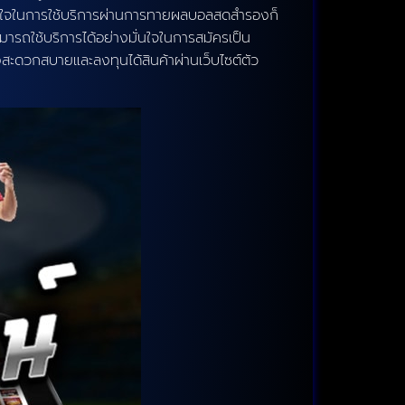
งมั่นใจในการใช้บริการผ่านการทายผลบอลสดสำรองก็
รถใช้บริการได้อย่างมั่นใจในการสมัครเป็น
สะดวกสบายและลงทุนได้สินค้าผ่านเว็บไซต์ตัว