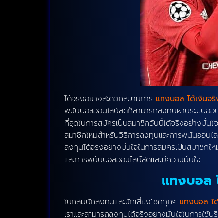
ได้จริงอย่างสะดวกสบายการ
แทงบอล ได้เงินจริ
พนันบอลออนไลน์สดก็สามารถลงทุนผ่านระบบออนไล
ที่สุดในการสมัครเป็นสมาชิกวันนี้ได้จริงอย่างม
สมาชิกใหม่สำหรับวิธีการลงทุนและการพนันออนไลน์
ลงทุนได้จริงอย่างมั่นใจในการสมัครเป็นสมาชิก
และการพนันบอลออนไลน์สดและมีความมั่นใจ
แทงบอล ได
ในกลุ่มนักลงทุนและนักเสี่ยงโชคทุกๆ
แทงบอล ได้
เราและสามารถลงทุนได้จริงอย่างมั่นใจในการใช้บ