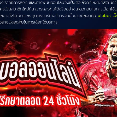
งเราวิธีการลงทุนและการพนันออนไลน์จึงเป็นตัวเลือกที่เหมาะที่สุดในกา
ัครเป็นสมาชิกใหม่ก็สามารถลงทุนได้จริงอย่างสะดวกสบายการเลือกใช้บ
ี่เหมาะที่สุดในการลงทุนและการใช้บริการวันนี้อย่างปลอดภัย
ufabet เว็
งอย่างปลอดภัยในการเลือกใช้บริการ