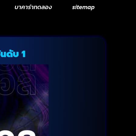
บาคาร่าทดลอง
sitemap
ันดับ 1