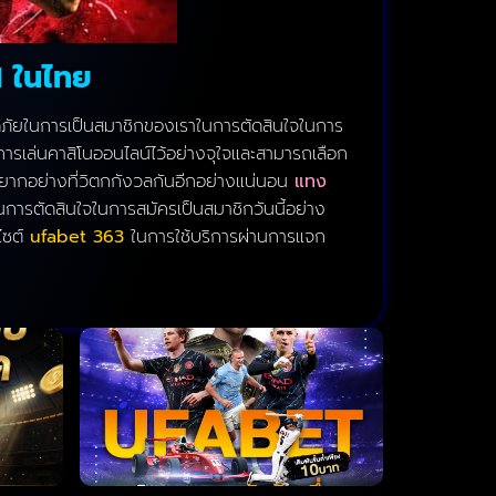
 1 ในไทย
ลอดภัยในการเป็นสมาชิกของเราในการตัดสินใจในการ
อการเล่นคาสิโนออนไลน์ไว้อย่างจุใจและสามารถเลือก
งยากอย่างที่วิตกกังวลกันอีกอย่างแน่นอน
แทง
นการตัดสินใจในการสมัครเป็นสมาชิกวันนี้อย่าง
ไซต์
ufabet 363
ในการใช้บริการผ่านการแจก