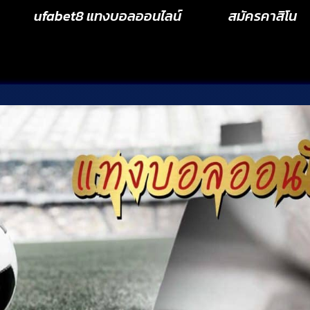
ufabet8 แทงบอลออนไลน์
สมัครคาสิโน