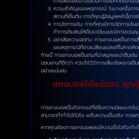
การเสี่ยงโชคอาจไม่เป็นทางเลือกที่ดีในกรณีที
ความสำคัญของเหตุการณ์: ในบางครั้งการแท
สถานที่เป็นต้น การที่คุณรู้ข้อมูลเหล่านี้
การจัดการเงิน: การที่คุณมีการจัดการเง
ทำการเดิมพันให้เป็นระเบียบและมีการควบค
อย่าเสียความอดทน: การแทงบอลเป็นการเสี่ย
และเหตุการณ์ที่อาจเปลี่ยนแปลงที่ไม่คาดค
ท้ายนี้ การแทงบอลเป็นเกมที่น่าสนุกและน่าตื่นเต้
ตอบแทนที่ดีกว่า ควรจำไว้ว่าการเสี่ยงโชคอาจเป็น
อย่างแน่นอน
แทงบอลได้แน่นอน สุดคุ้
การแทงบอลเป็นกิจกรรมที่ได้รับความนิยมมากใ
สามารถทำกำไรได้จริง แต่ในความเป็นจริง การแทง
หากคุณต้องการแทงบอลและมีความตั้งใจที่จะทำกำไร