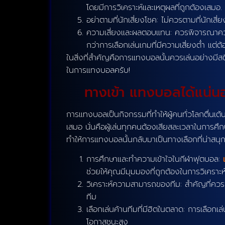
โดยมีการวิเคราะห์และเหตุผลที่ถูกต้องเสมอ.
อย่าตามที่นักเสี่ยงโชค: ไม่ควรตามที่นักเ
ความเสี่ยงและผลตอบแทน: ควรพิจารณา
กว่าการเลือกเล่นเกมที่มีความเสี่ยงต่ำ แต่ต
ในสิ่งที่สำคัญคือการแทงบอลนั้นควรเล่นอย่างมีส
ในการแทงบอลครับ!
ทางเข้า แทงบอลได้แน่นอ
การแทงบอลเป็นกิจกรรมที่ทำให้ผู้คนทั่วโลกตื่น
เสมอ นั่นคือผู้เล่นทุกคนต้องเสียสละเวลาในการศ
ทำให้การแทงบอลนั้นกลับมาเป็นทางเลือกที่น่าสนุก
การศึกษาและทำความเข้าใจในกีฬาฟุตบอล:
ช่วยให้คุณมีมุมมองที่ถูกต้องในการวิเคราะ
วิเคราะห์ความสามารถของทีม: สำคัญที่ค
ทีม
เลือกเล่นค้านทีมที่มีฮิตในตลาด: การเลือกเ
โอกาสชนะสูง