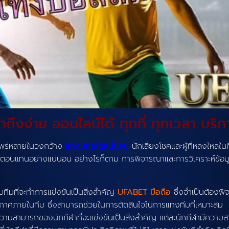
ถึงง่าย ออนไลน์ได้ ทุกที่ ทุกเวลา บริ
งแพร่หลายในวงกว้าง
แทงบอลได้แน่นอน
นักเสี่ยงโชคและผู้ที่หลงใหลใ
ลตอบแทนอย่างแน่นอน อย่างไรก็ตาม การพิจารณาและการวิเคราะห์ข้อมู
ับทีมที่จะทำการแข่งขันเป็นสิ่งสำคัญ
UFABET มือถือ
ซึ่งจำเป็นต้องพิจ
าศภายในทีม ซึ่งสามารถช่วยในการตัดสินใจในการแทงทีมที่เหมาะสม
ความสามารถของนักกีฬาที่จะแข่งขันเป็นสิ่งสำคัญ แต่ละนักกีฬามีความ