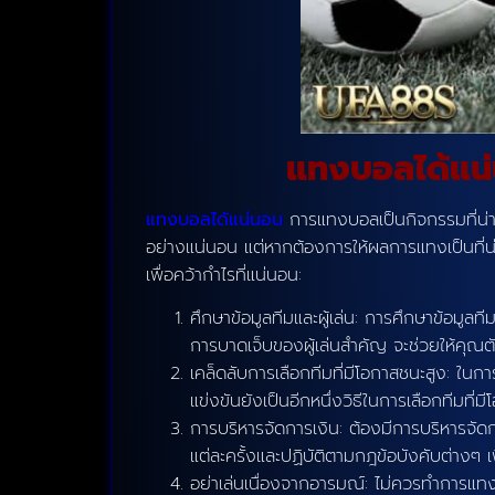
แทงบอลได้แน่น
แทงบอลได้แน่นอน
การแทงบอลเป็นกิจกรรมที่น่าสน
อย่างแน่นอน แต่หากต้องการให้ผลการแทงเป็นที่น่า
เพื่อคว้ากำไรที่แน่นอน:
ศึกษาข้อมูลทีมและผู้เล่น: การศึกษาข้อมูลท
การบาดเจ็บของผู้เล่นสำคัญ จะช่วยให้คุณตั
เคล็ดลับการเลือกทีมที่มีโอกาสชนะสูง: ใ
แข่งขันยังเป็นอีกหนึ่งวิธีในการเลือกทีมที่ม
การบริหารจัดการเงิน: ต้องมีการบริหารจัด
แต่ละครั้งและปฏิบัติตามกฎข้อบังคับต่างๆ เ
อย่าเล่นเนื่องจากอารมณ์: ไม่ควรทำการแทง