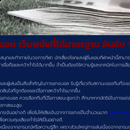
อน เว็บพนันที่ได้มาตรฐาน อันดับ
ุกและท้าทายในวงการกีฬา นักเสี่ยงโชคและผู้ชื่นชอบกีฬาหน้านี้สามารถ
เชื่อถือและคว้ากำไรได้มากขึ้น จำเป็นต้องใช้ความรู้และเทคนิคในการเลื
ีมและผู้เล่นเป็นสิ่งสำคัญในการแทงบอล รับรู้เกี่ยวกับสถานะของทีมที่จะแ
ดสินใจที่ถูกต้องและมีโอกาสคว้ากำไรมากขึ้น.
นการแทงบอล ควรเลือกทีมที่มีโอกาสชนะสูงกว่า ศึกษาหากษัตริย์ในการ
ีโอกาสชนะสูง.
การเงินอย่างดี เพื่อไม่ให้เสียเงินจากการแทงเป็นจำนวนมาก
สมัคร แทง
พื่อควบคุมเสียงกำไรให้เป็นอย่างดี.
เนื่องจากอารมณ์หรือความรู้สึก เพราะส่วนใหญ่การเล่นเนื่องจากอารม