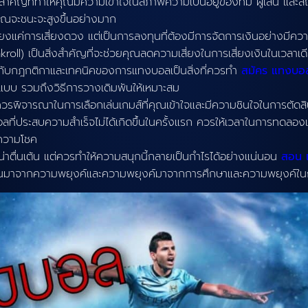
่งสำคัญที่ทำให้คุณมีความเข้าใจในสภาพความเป็นอยู่ของทีม ผู้เล่น และส
่คุณจะชนะจะสูงขึ้นอย่างมาก
ียงแค่การเสี่ยงดวง แต่เป็นการลงทุนที่ต้องมีการจัดการเงินอย่างมี
kroll) เป็นสิ่งสำคัญที่จะช่วยคุณลดความเสี่ยงในการเสี่ยงเงินในเวลาเด
่ยวกับกฎกติกาและเทคนิคของการแทงบอลเป็นสิ่งที่ควรทำ
สมัคร แทงบอล
แบบ รวมถึงวิธีการวางเดิมพันให้เหมาะสม
วรพิจารณาในการเลือกเล่นเกมส์ที่คุณเข้าใจและมีความชินใจในการตัดส
่ประสบความสำเร็จไม่ได้เกิดขึ้นในครั้งแรก ควรให้เวลาในการทดลอ
นความโชค
น่าตื่นเต้น แต่ควรทำให้ความสนุกนี้กลายเป็นกำไรได้อย่างแน่นอน
สอน 
นั้นมาจากความพยุงค์และความพยุงค์มาจากการศึกษาและความพยุงค์ในก