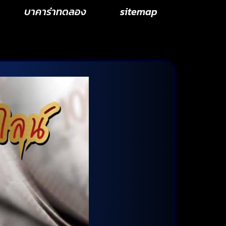
บาคาร่าทดลอง
sitemap