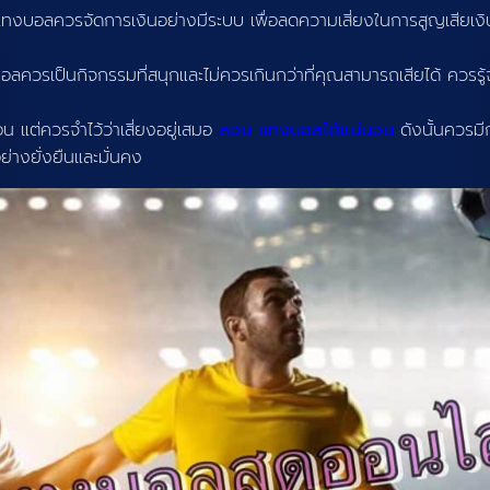
ารแทงบอลควรจัดการเงินอย่างมีระบบ เพื่อลดความเสี่ยงในการสูญเสียเงิ
ควรเป็นกิจกรรมที่สนุกและไม่ควรเกินกว่าที่คุณสามารถเสียได้ ควรรู้
น แต่ควรจำไว้ว่าเสี่ยงอยู่เสมอ
สอน แทงบอลได้แน่นอน
ดังนั้นควรมี
่างยั่งยืนและมั่นคง