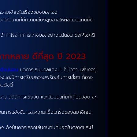
ความเข้าใจในเรื่องของบอลเอง.
กเล่นเกมที่มีความเสี่ยงสูงอาจให้ผลตอบแทนที่ดี
่จะคว้ากำไรจากการแทงบอลอย่างแน่นอน ขอให้โชคดี
ากหลาย ดีที่สุด ปี 2023
ด้แน่นอน
แต่การเล่นบอลแทงนั้นก็มีความเสี่ยงอยู่
กต้องและมีการเตรียมความพร้อมในการเสี่ยง ก็อาจ
ดังนี้:
กม สถิติการแข่งขัน และตัวบอลทีมที่เกี่ยวข้อง จะ
นการแข่งขัน และความแข็งแกร่งของสมาชิกใน
ง ดังนั้นควรเลือกเล่นกับทีมที่มีฮิตในตลาดและมี