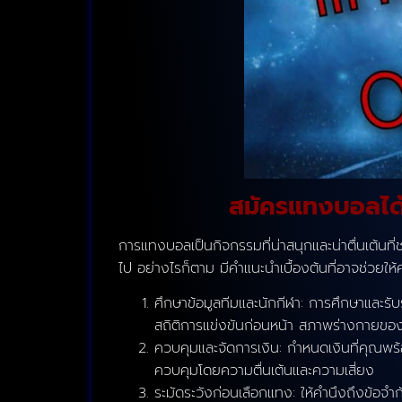
สมัครแทงบอลได
การแทงบอลเป็นกิจกรรมที่น่าสนุกและน่าตื่นเต้นท
ไป อย่างไรก็ตาม มีคำแนะนำเบื้องต้นที่อาจช่วยใ
ศึกษาข้อมูลทีมและนักกีฬา: การศึกษาและรับร
สถิติการแข่งขันก่อนหน้า สภาพร่างกายของน
ควบคุมและจัดการเงิน: กำหนดเงินที่คุณพร้
ควบคุมโดยความตื่นเต้นและความเสี่ยง
ระมัดระวังก่อนเลือกแทง: ให้คำนึงถึงข้อจำกั