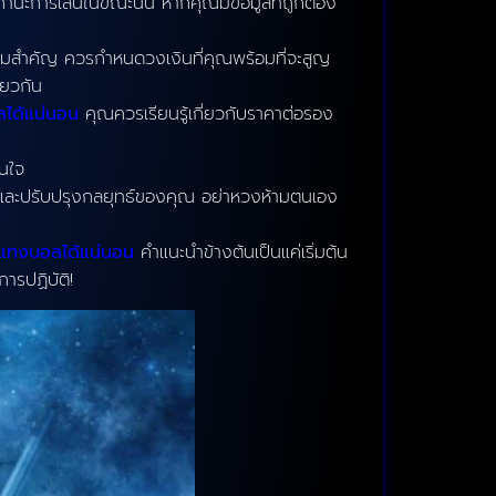
ถานะการเล่นในขณะนั้น หากคุณมีข้อมูลที่ถูกต้อง
ความสำคัญ ควรกำหนดวงเงินที่คุณพร้อมที่จะสูญ
ียวกัน
ได้แน่นอน
คุณควรเรียนรู้เกี่ยวกับราคาต่อรอง
ินใจ
งและปรับปรุงกลยุทธ์ของคุณ อย่าหวงห้ามตนเอง
แทงบอลได้แน่นอน
คำแนะนำข้างต้นเป็นแค่เริ่มต้น
ารปฏิบัติ!