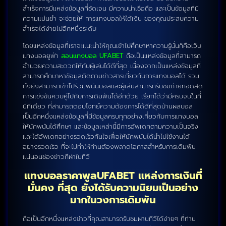
สำเร็จการมีแหล่งข้อมูลที่ชัดเจน มีความน่าเชื่อถือ และเป็นข้อมูลที่มี
ความแม่นยำ จะช่วยให้ การแทงบอลให้ได้เงิน ของคุณประสบความ
สำเร็จได้ง่ายไปอีกหนึ่งระดับ
โดยแหล่งข้อมูลที่เราจะแนะนำให้คุณเข้าไปศึกษาหาความรู้นั่นก็คือเว็บ
แทงบอลยูฟ่า
สอนแทงบอล UFABET
ถือเป็นแหล่งข้อมูลที่สามารถ
อำนวยความสะดวกให้กับผู้เล่นได้ดีที่สุด เนื่องจากเป็นแหล่งข้อมูลที่
สามารถศึกษาหาข้อมูลติดตามข่าวสารเกี่ยวกับการแทงบอลได้ รวม
ถึงยังสามารถเข้าไปร่วมพนันบอลและผู้เล่นสามารถรับชมถ่ายทอดสด
การแข่งขันควบคู่ไปกับการเดิมพันได้อีกด้วย เรียกได้ว่ามีครบจบในที่
นี่ที่เดียว ที่สามารถตอบโจทย์ความต้องการได้ดีที่สุดบ้านผลบอล
เป็นอีกหนึ่งแหล่งข้อมูลที่มีข้อมูลครบทุกอย่างเกี่ยวกับการแทงบอล
ให้นักพนันได้ศึกษา และข้อมูลเหล่านี้มีการอัพเดทตามความเป็นจริง
และได้อัพเดทอย่างรวดเร็วทันใจเพื่อให้นักพนันได้นำไปใช้งานได้
อย่างรวดเร็ว ที่จะไม่ทำให้ท่านต้องพลาดโอกาสสำหรับการเดิมพัน
แน่นอนช่องข่าวกีฬาในทีวี
แทงบอลราคาพูลUFABET แหล่งการเงินที่
มั่นคง ที่สุด ยังได้รับความนิยมเป็นอย่าง
มากในวงการเดิมพัน
ถือเป็นอีกหนึ่งแหล่งข่าวที่คุณสามารถรับชมผ่านทีวีได้ง่ายๆ ที่ท่าน