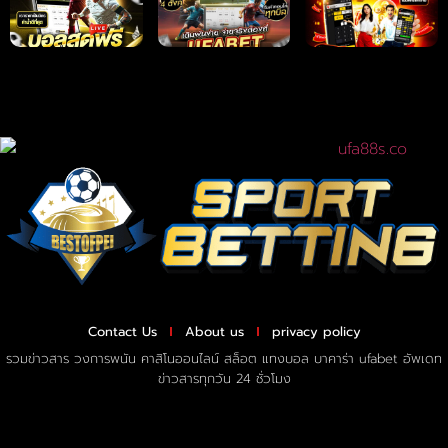
Contact Us
About us
privacy policy
รวมข่าวสาร วงการพนัน คาสิโนออนไลน์ สล็อต แทงบอล
บาคาร่า ufabet
อัพเดท
ข่าวสารทุกวัน 24 ชั่วโมง