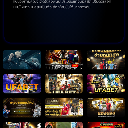
กับช่วงท้ายคุณจะตัดใจลงพนันโปรโมชั่นแทงบอลสดไปในตัวเลือก
แบบไหนที่จะเปลี่ยนเป็นตัวเลือกให้มีขึ้นได้มากกว่ากัน