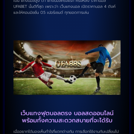
เป็น แทงบอลสูง ต่ำ แทงบอลครึ่งแรก ครึ่งหลัง ราคาบอล
UFABET นั้นดีที่สุด เพราะว่า เว็บแทงบอล เปิดราคาบอล 4 ตังค์
และให้คอมมิชชั่น 0.5 เปอร์เซนต์ ทุกยอดการเล่น
เว็บแทงฟุตบอลตรง บอลสดออนไลน์
พร้อมทั้งความสะดวกสบายที่จะได้รับ
เมื่ออยากได้มองเห็นกำไรที่แตกต่างกัน การเลือกใช้งานกับเปลี่ยนไป