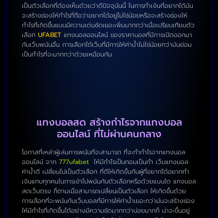
เป็นตัวเลือกที่ต้องเห็นด้วยว่าดีปัจจุบันนี้ ในการทำเงินที่อยากได้มัน
จะสร้างช่องให้กำไรที่ถือว่าอยากได้อยู่ไม่ใช่น้อยหรือจะสร้างช่องให้
กำไรที่เกิดขึ้นแบบมีความเด่นชัดเยอะเพิ่มมากกว่าเมื่อเปรียบเทียบตัว
เลือก
UFABET
แทงบอลออนไลน์ ของราคาบอลที่มีการเปิดออกมา
กับเว็บพนันอื่น การเลือกได้เว็บที่มีการให้ค่าน้ำไม่ใช่น้อยกว่ามันย่อม
เป็นกำไรที่จะมากกว่าด้วยเหมือนกัน
แทงบอลสด สร้างกำไรจากแทงบอล
ออนไลน์ ที่ไม่ผ่านคนกลาง
โอกาสที่เหล่าผู้เล่นการพนันที่จะสามารถ ที่จะทำกำไรจากแทงบอล
ออนไลน์ จาก
777ufabet
ให้มีกำไรเป็นกอบเป็นกำ เว็บแทงบอล
ค่าน้ำดี เปลี่ยนไปเป็นตัวเลือก ที่ดีให้เกิดขึ้นกับผู้ที่อยากได้อยากทำ
เงินแทบทุกคนในการเข้าไปพนันกับตัวเลือกหรือด้วยแบบใด แทงบอล
สดเว็บตรง ก็ตามเมื่อสามารถเปลี่ยนเป็นตัวเลือก ให้เกิดขึ้นด้วย
การเลือกที่จะพนันกับเว็บบอลที่มีการให้ค่าน้ำเยอะกว่ามันจะสร้างช่อง
ให้มีกำไรที่เกิดขึ้นได้อย่างมีความชัดมากกว่าบ่อยมากก็ น่าจะขึ้นอยู่