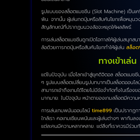
รูปแบบของสล็อตแมชชีน (Slot Machine) เป็นเครื่อ
พัน. จากนั้น ผู้เล่นกดปุ่มหรือสับคันโยกเพื่อห
สัญลักษณ์ที่ปรากฏบนวงล้อจะหยุดให้ผลลัพธ์.
การเล่นสล็อตแมชชีนถูกเปิดโอกาสให้ผู้เล่นสนุกสน
ล้อด้วยการกดปุ่มหรือสับคันโยกทำให้ผู้เล่น
สล็อต
ทางเข้าเล่
แต่ในปัจจุบัน เมื่อโลกเข้าสู่ยุคดิจิตอล สล็อตแมช
ๆ รูปแบบสล็อตเปลี่ยนรูปบทบาทเป็นสล็อตออนไลน์ ท
สามารถเข้าถึงเกมได้โดยไม่มีข้อจำกัดทั้งในเรื่อง
มากมาย. ในปัจจุบัน หน้าตาของเกมสล็อตมีความหลา
การเล่นเกมพนันออนไลน์
time899
เป็นปรากฏการณ
ใกล้เรา คอเกมเซียนพนันและผู้เล่นต่างๆ พากันลงเ
แต่ละคนมีความหลากหลาย. แต่สิ่งที่เราควรมีร่วม