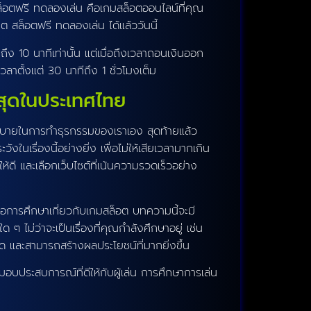
ล็อตฟรี ทดลองเล่น คือเกมสล็อตออนไลน์ที่คุณ
 สล็อตฟรี ทดลองเล่น ได้แล้ววันนี้
ง 10 นาทีเท่านั้น แต่เมื่อถึงเวลาถอนเงินออก
วลาตั้งแต่ 30 นาทีถึง 1 ชั่วโมงเต็ม
่สุดในประเทศไทย
กสบายในการทำธุรกรรมของเราเอง สุดท้ายแล้ว
เรื่องนี้อย่างยิ่ง เพื่อไม่ให้เสียเวลามากเกิน
ดี และเลือกเว็บไซต์ที่เน้นความรวดเร็วอย่าง
ื่อการศึกษาเกี่ยวกับเกมสล็อต บทความนี้จะมี
ใด ๆ ไม่ว่าจะเป็นเรื่องที่คุณกำลังศึกษาอยู่ เช่น
่สุด และสามารถสร้างผลประโยชน์ที่มากยิ่งขึ้น
ด้มอบประสบการณ์ที่ดีให้กับผู้เล่น การศึกษาการเล่น