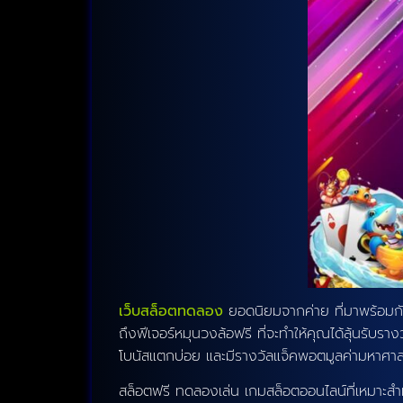
เว็บสล็อตทดลอง
ยอดนิยมจากค่าย ที่มาพร้อมกับ
ถึงฟีเจอร์หมุนวงล้อฟรี ที่จะทำให้คุณได้ลุ้นรับรา
โบนัสแตกบ่อย และมีรางวัลแจ็คพอตมูลค่ามหาศาล
สล็อตฟรี ทดลองเล่น เกมสล็อตออนไลน์ที่เหมาะสำห