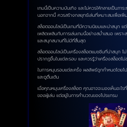
เกมนี้เป็นความบันเทิง และไม่ควรให้กลายเป็นภา
นอกจากนี้ ควรสร้างกลยุทธ์เล่นที่เหมาะสมเพื่อเพิ
สล็อตออนไลน์เป็นเกมที่มีความนิยมและน่าสนุก แต่ค
เพลิดเพลินกับการเล่นเกมนี้อย่างสม่ำเสมอ เพรา
และสนุกสนานที่ไม่มีที่สิ้นสุด
สล็อตออนไลน์เป็นเครื่องสล็อตแมชชีนที่น่าสนุก ไ
ปรากฏขึ้นในแต่ละรอบ และควรรู้ว่าเครื่องสล็อตไม
ในการหมุนรอบแต่ละครั้ง ผลลัพธ์ถูกกำหนดโดยโปรแ
และดูตื่นเต้น
เมื่อคุณหมุนเครื่องสล็อต คุณอาจจะมองเห็นอะไร
ของผู้เล่น แต่อยู่ในการคำนวณของโปรแกรม