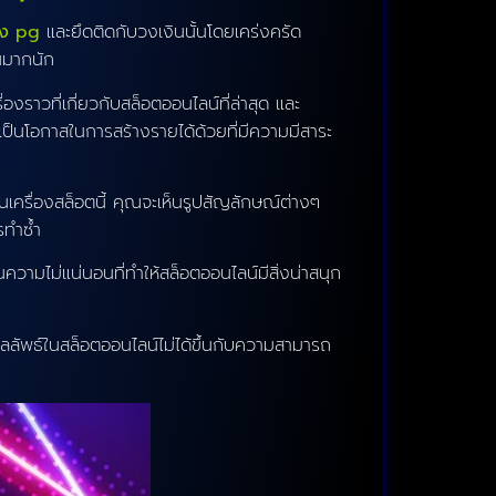
อง pg
และยึดติดกับวงเงินนั้นโดยเคร่งครัด
ุนมากนัก
องราวที่เกี่ยวกับสล็อตออนไลน์ที่ล่าสุด และ
เป็นโอกาสในการสร้างรายได้ด้วยที่มีความมีสาระ
นเครื่องสล็อตนี้ คุณจะเห็นรูปสัญลักษณ์ต่างๆ
รทำซ้ำ
ามไม่แน่นอนที่ทำให้สล็อตออนไลน์มีสิ่งน่าสนุก
ลลัพธ์ในสล็อตออนไลน์ไม่ได้ขึ้นกับความสามารถ