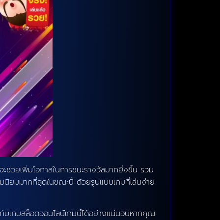
จะช่วยเพิ่มโอกาสในการชนะรางวัลมากยิ่งขึ้น รวม
ามนิยมมากที่สุดในขณะนี้ ด้วยรูปแบบเกมที่เล่นง่าย
ุกกับเกมสล็อตออนไลน์เกมนี้ได้อย่างแน่นอนหากคุณ