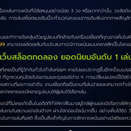
งเล่นการพนันที่มีล้อหมุนอย่างน้อย 3 วง หรือมากกว่านั้น. วงล้อดังกล
มุนวงล้อ. การเล่นสล็อตแมชชีนนี้จะคำนวณคะแนนการเดิมพันจากภาพสัญลัก
านและท้าทายโชคลุ้นด้วยรูปแบบที่คล้ายกับเครื่องสล็อตที่คุณอาจเห็นใ
99
สามารถเพลิดเพลินกับประสบการณ์การพนันแบบคลาสสิคนี้ในโลกอ
น เว็บสล็อตทดลอง ยอดนิยมอันดับ 1 เล่น
ชีนที่เคยเป็นที่รู้จักกันทั่วไปกำลังค่อยๆ หายไปและปรากฏขึ้นอีกครั้งบ
ี่ถูกควบคุมโดยโปรแกรมและดุจเซอร์ต่าง ๆ. การเปลี่ยนแปลงนี้ได้สร้างค
ของสถานที่และการเข้าถึง. เกมสล็อตถือเป็นเกมที่เล่นง่ายและสามารถทำเง
กหลายและมีหลายรูปแบบให้ผู้เล่นได้เลือกเล่น.
์ที่ไม่เคยเกิดขึ้นในอดีตที่ทำให้คาสิโนมาอยู่ใกล้ผู้คนและเปิดโอกาสให้ทุ
ล่นเกมในสนามแข่งขันต่างๆ ผ่านโลกออนไลน์มากขึ้น. อย่างเห็นได้ชัด ว
กันในการเล่นคือสติ ซึ่งเป็นสิ่งสำคัญในการพักการพนันอย่างมีสติและค