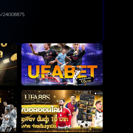
no/24008875